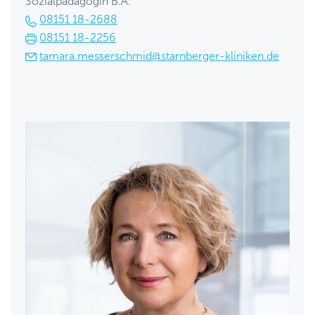
Sozialpädagogin B.A.
08151 18-2688
08151 18-2256
tamara.messerschmid@starnberger-kliniken.de