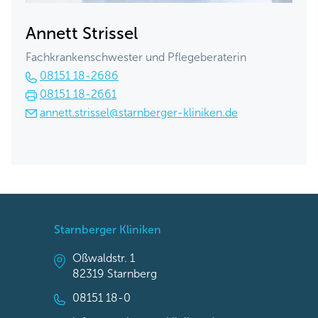
Annett Strissel
Fachkrankenschwester und Pflegeberaterin
08151 18-2686
08151 18-2661
annett.strissel@starnberger-kliniken.de
Starnberger Kliniken
Oßwaldstr. 1
82319 Starnberg
08151 18-0