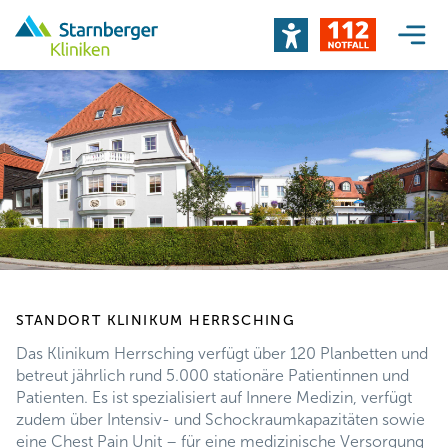
STANDORT KLINIKUM HERRSCHING
Das Klinikum Herrsching verfügt über 120 Planbetten und
betreut jährlich rund 5.000 stationäre Patientinnen und
Patienten. Es ist spezialisiert auf Innere Medizin, verfügt
zudem über Intensiv- und Schockraumkapazitäten sowie
eine Chest Pain Unit – für eine medizinische Versorgung