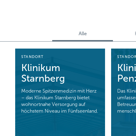
Alle
STANDORT
STANDO
Klinikum
Kli
Starnberg
Pen
Moderne Spitzenmedizin mit Herz
Das Klin
– das Klinikum Starnberg bietet
umfasse
wohnortnahe Versorgung auf
Betreuu
höchstem Niveau im Fünfseenland.
menschl