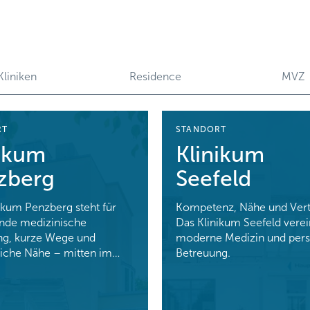
Kliniken
Residence
MVZ
RT
STANDORT
nikum
Klinikum
zberg
Seefeld
ikum Penzberg steht für
Kompetenz, Nähe und Vert
nde medizinische
Das Klinikum Seefeld verei
ng, kurze Wege und
moderne Medizin und pers
iche Nähe – mitten im…
Betreuung.