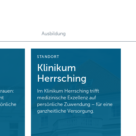
Ausbildung
STANDORT
G
Klinikum
Herrsching
rauen:
Im Klinikum Herrsching trifft
W
nt
medizinische Exzellenz auf
n
önliche
persönliche Zuwendung – für eine
u
ganzheitliche Versorgung.