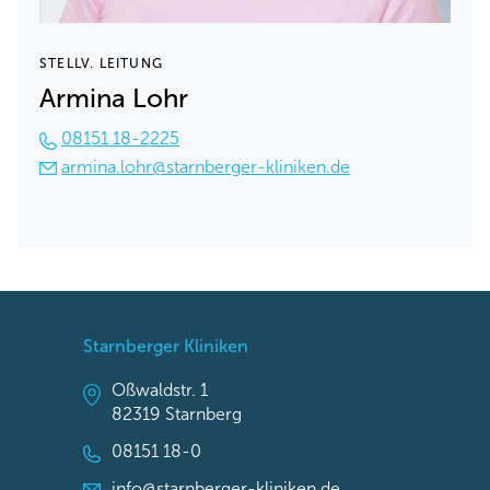
STELLV. LEITUNG
Armina Lohr
08151 18-2225
armina.lohr@starnberger-kliniken.de
Starnberger Kliniken
Oßwaldstr. 1
82319 Starnberg
08151 18-0
info@starnberger-kliniken.de