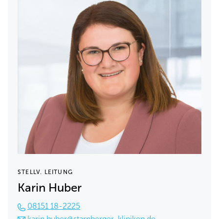
STELLV. LEITUNG
Karin Huber
08151 18-2225
karin.huber@starnberger-kliniken.de