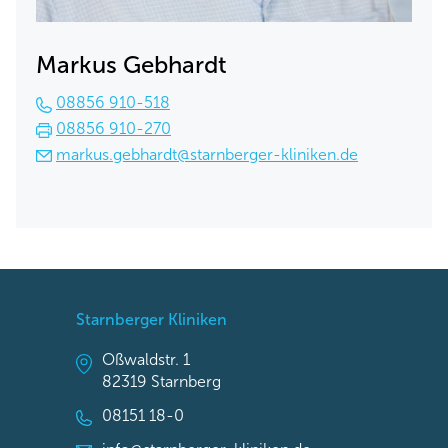
Markus Gebhardt
08856 910-518
08856 910-270
markus.gebhardt@starnberger-kliniken.de
Starnberger Kliniken
Oßwaldstr. 1
82319 Starnberg
08151 18-0