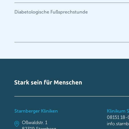
Diabetologische Fußsprechstunde
Starnberger Kliniken
Klinikum 
08151 18-
Oßwaldstr. 1
info.starn
82319 Starnberg