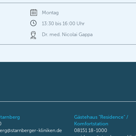
Montag
13:30 bis 16:00 Uhr
Dr. med. Nicolai Gappa
Starnberg
Gästehaus "Residence" /
0
Komfortstation
berg@starnberger-kliniken.de
08151 18-1000