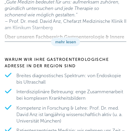
„Gute Medizin bedeutet für uns: aufmerksam zuhören,
gründlich untersuchen und jede Therapie so
schonend wie möglich gestalten.“
– Prof. Dr. med. David Anz, Chefarzt Medizinische Klinik II
am Klinikum Starnberg
Über unseren Fachbereich Gastroenterologie & Innere
mehr lesen
Medizin
Die Gastroenterologie in Starnberg diagnostiziert und
behandelt Erkrankungen des Verdauungs- und
WARUM WIR IHRE GASTROENTEROLOGISCHE
Stoffwechselsystems – von Speiseröhre, Magen und
ADRESSE IN DER REGION SIND
Darm bis zu Leber, Gallenwegen und
Breites diagnostisches Spektrum: von Endoskopie
Bauchspeicheldrüse.
bis Ultraschall
Unser Ziel ist eine frühzeitige und möglichst schonende
Therapie, die sich konsequent an den individuellen
Interdisziplinäre Betreuung: enge Zusammenarbeit
Beschwerden und der Lebenssituation unserer
bei komplexen Krankheitsbildern
Patientinnen und Patienten orientiert.
Kompetenz in Forschung & Lehre: Prof. Dr. med.
Durch die enge Zusammenarbeit mit Radiologie,
David Anz ist langjährig wissenschaftlich aktiv (u. a.
Onkologie und Chirurgie können wir eine umfassende
Universität München)
und gut abgestimmte Versorgung anbieten.
Patientenzentrierte Medizin: wir nehmen uns Zeit –